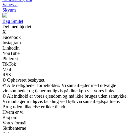
Vanessa
Skyum
B
ag
S
milet
Del med hjertet
X
Facebook
Instagram
LinkedIn
YouTube
Pinterest
TikTok
Mail
RSS
© Ophavsret beskyttet.
© Alle rettigheder forbeholdes. Vi samarbejder med udvalgte
virksomheder og tjener muligvis på dine køb via vores links.
© Alt indhold er vores ejendom og må ikke bruges uden samtykke.
Vi modtager muligvis betaling ved køb via samarbejdspartnere.
Brug uden tilladelse er ikke tilladt.
Hvem er vi
Bag om
Vores formål
Skribenterne