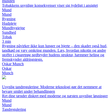
munden
Tobakkens usynlige konsekvenser viser sig tydeligt i ansigtet
Mund
Mund
Rygning
Hudpleje
Mundhygiejne
Sundhed
Tobak
3 min
Rygning påvirker ikke kun lunger og hjerte – den skader også hud,
tandkød og væv omkring munden. Læs, hvordan nikotin og andre
stoffer i cigaretrøg nedbryder hudens struktur, hæmmer heling og
fremskynder aldringstegn.
Oskar Munch
Oskar
Munch
Usynlig tandregulering: Moderne teknologi gør det nemmere at
bevare smilet under behandlingen
Ret dine tænder diskret med moderne og næsten usynlige løsninger
Mund
Mund
Tandregulering