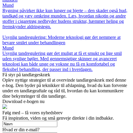
Mund
Rygning påvirker ikke kun lunger og hjerte – den skader også hud,
tandkød og væv omkring munden. Læs, hvordan nikotin og andre
stoffer i cigaretrøg nedbryder hudens struktur, hæmmer heling og
fremskynder aldringstegn.
Usynlig tandregulering: Moderne teknologi gør det nemmere at
bevare smilet under behandlingen
Mund
Usynlig tandregulering gør det muligt at få et smukt og lige smil
uden synlige bøjler. Med gennemsigtige skinner og avanceret
teknologi kan både unge og voksne nu få en komfortabel og
fleksibel behandling, der passer ind i hverdagen.
Få styr på tandlægeskræk
Oplev nyttige strategier til at overvinde tandlægeskræk med denne
e-bog. Den byder på teknikker til afslapning, hvad du kan forvente
under en tandlægeaftale og råd til, hvordan du kan kommunikere
dine bekymringer til din tandlæge.
Download e-bogen nu
Følg med – få vores nyhedsbrev
Få inspiration, viden og små genveje direkte i din indbakke.
Hvad er din e-mail?