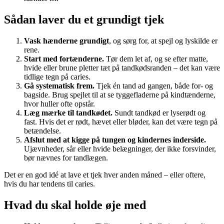
Sådan laver du et grundigt tjek
Vask hænderne grundigt
, og sørg for, at spejl og lyskilde er
rene.
Start med fortænderne.
Tør dem let af, og se efter matte,
hvide eller brune pletter tæt på tandkødsranden – det kan være
tidlige tegn på caries.
Gå systematisk frem.
Tjek én tand ad gangen, både for- og
bagside. Brug spejlet til at se tyggefladerne på kindtænderne,
hvor huller ofte opstår.
Læg mærke til tandkødet.
Sundt tandkød er lyserødt og
fast. Hvis det er rødt, hævet eller bløder, kan det være tegn på
betændelse.
Afslut med at kigge på tungen og kindernes inderside.
Ujævnheder, sår eller hvide belægninger, der ikke forsvinder,
bør nævnes for tandlægen.
Det er en god idé at lave et tjek hver anden måned – eller oftere,
hvis du har tendens til caries.
Hvad du skal holde øje med