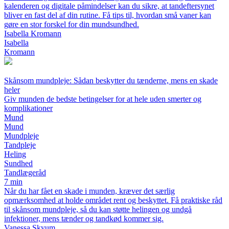
kalenderen og digitale påmindelser kan du sikre, at tandeftersynet
bliver en fast del af din rutine. Få tips til, hvordan små vaner kan
gøre en stor forskel for din mundsundhed.
Isabella Kromann
Isabella
Kromann
Skånsom mundpleje: Sådan beskytter du tænderne, mens en skade
heler
Giv munden de bedste betingelser for at hele uden smerter og
komplikationer
Mund
Mund
Mundpleje
Tandpleje
Heling
Sundhed
Tandlægeråd
7 min
Når du har fået en skade i munden, kræver det særlig
opmærksomhed at holde området rent og beskyttet. Få praktiske råd
til skånsom mundpleje, så du kan støtte helingen og undgå
infektioner, mens tænder og tandkød kommer sig.
Vanessa Skyum