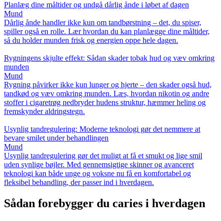
Planlæg dine måltider og undgå dårlig ånde i løbet af dagen
Mund
Dårlig ånde handler ikke kun om tandbørstning – det, du spiser,
spiller også en rolle. Lær hvordan du kan planlægge dine måltider,
så du holder munden frisk og energien oppe hele dagen.
Rygningens skjulte effekt: Sådan skader tobak hud og væv omkring
munden
Mund
Rygning påvirker ikke kun lunger og hjerte – den skader også hud,
tandkød og væv omkring munden. Læs, hvordan nikotin og andre
stoffer i cigaretrøg nedbryder hudens struktur, hæmmer heling og
fremskynder aldringstegn.
Usynlig tandregulering: Moderne teknologi gør det nemmere at
bevare smilet under behandlingen
Mund
Usynlig tandregulering gør det muligt at få et smukt og lige smil
uden synlige bøjler. Med gennemsigtige skinner og avanceret
teknologi kan både unge og voksne nu få en komfortabel og
fleksibel behandling, der passer ind i hverdagen.
Sådan forebygger du caries i hverdagen