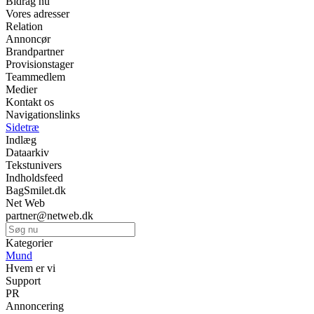
Bidrag nu
Vores adresser
Relation
Annoncør
Brandpartner
Provisionstager
Teammedlem
Medier
Kontakt os
Navigationslinks
Sidetræ
Indlæg
Dataarkiv
Tekstunivers
Indholdsfeed
BagSmilet.dk
Net Web
partner@netweb.dk
Kategorier
Mund
Hvem er vi
Support
PR
Annoncering