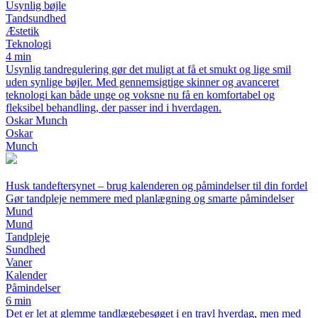
Usynlig bøjle
Tandsundhed
Æstetik
Teknologi
4 min
Usynlig tandregulering gør det muligt at få et smukt og lige smil
uden synlige bøjler. Med gennemsigtige skinner og avanceret
teknologi kan både unge og voksne nu få en komfortabel og
fleksibel behandling, der passer ind i hverdagen.
Oskar Munch
Oskar
Munch
Husk tandeftersynet – brug kalenderen og påmindelser til din fordel
Gør tandpleje nemmere med planlægning og smarte påmindelser
Mund
Mund
Tandpleje
Sundhed
Vaner
Kalender
Påmindelser
6 min
Det er let at glemme tandlægebesøget i en travl hverdag, men med