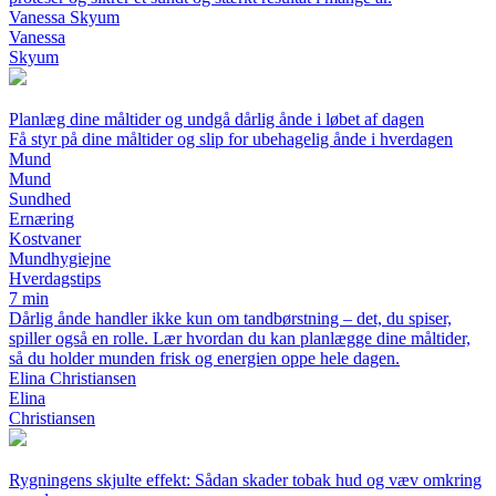
Vanessa Skyum
Vanessa
Skyum
Planlæg dine måltider og undgå dårlig ånde i løbet af dagen
Få styr på dine måltider og slip for ubehagelig ånde i hverdagen
Mund
Mund
Sundhed
Ernæring
Kostvaner
Mundhygiejne
Hverdagstips
7 min
Dårlig ånde handler ikke kun om tandbørstning – det, du spiser,
spiller også en rolle. Lær hvordan du kan planlægge dine måltider,
så du holder munden frisk og energien oppe hele dagen.
Elina Christiansen
Elina
Christiansen
Rygningens skjulte effekt: Sådan skader tobak hud og væv omkring