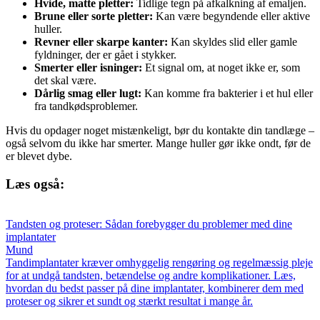
Hvide, matte pletter:
Tidlige tegn på afkalkning af emaljen.
Brune eller sorte pletter:
Kan være begyndende eller aktive
huller.
Revner eller skarpe kanter:
Kan skyldes slid eller gamle
fyldninger, der er gået i stykker.
Smerter eller isninger:
Et signal om, at noget ikke er, som
det skal være.
Dårlig smag eller lugt:
Kan komme fra bakterier i et hul eller
fra tandkødsproblemer.
Hvis du opdager noget mistænkeligt, bør du kontakte din tandlæge –
også selvom du ikke har smerter. Mange huller gør ikke ondt, før de
er blevet dybe.
Læs også:
Tandsten og proteser: Sådan forebygger du problemer med dine
implantater
Mund
Tandimplantater kræver omhyggelig rengøring og regelmæssig pleje
for at undgå tandsten, betændelse og andre komplikationer. Læs,
hvordan du bedst passer på dine implantater, kombinerer dem med
proteser og sikrer et sundt og stærkt resultat i mange år.