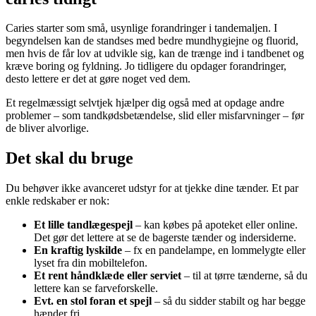
Caries starter som små, usynlige forandringer i tandemaljen. I
begyndelsen kan de standses med bedre mundhygiejne og fluorid,
men hvis de får lov at udvikle sig, kan de trænge ind i tandbenet og
kræve boring og fyldning. Jo tidligere du opdager forandringer,
desto lettere er det at gøre noget ved dem.
Et regelmæssigt selvtjek hjælper dig også med at opdage andre
problemer – som tandkødsbetændelse, slid eller misfarvninger – før
de bliver alvorlige.
Det skal du bruge
Du behøver ikke avanceret udstyr for at tjekke dine tænder. Et par
enkle redskaber er nok:
Et lille tandlægespejl
– kan købes på apoteket eller online.
Det gør det lettere at se de bagerste tænder og indersiderne.
En kraftig lyskilde
– fx en pandelampe, en lommelygte eller
lyset fra din mobiltelefon.
Et rent håndklæde eller serviet
– til at tørre tænderne, så du
lettere kan se farveforskelle.
Evt. en stol foran et spejl
– så du sidder stabilt og har begge
hænder fri.