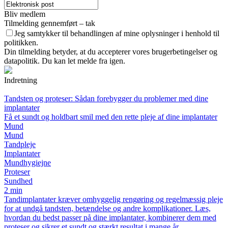
Bliv medlem
Tilmelding gennemført – tak
Jeg samtykker til behandlingen af mine oplysninger i henhold til
politikken.
Din tilmelding betyder, at du accepterer vores brugerbetingelser og
datapolitik. Du kan let melde fra igen.
Indretning
Tandsten og proteser: Sådan forebygger du problemer med dine
implantater
Få et sundt og holdbart smil med den rette pleje af dine implantater
Mund
Mund
Tandpleje
Implantater
Mundhygiejne
Proteser
Sundhed
2 min
Tandimplantater kræver omhyggelig rengøring og regelmæssig pleje
for at undgå tandsten, betændelse og andre komplikationer. Læs,
hvordan du bedst passer på dine implantater, kombinerer dem med
proteser og sikrer et sundt og stærkt resultat i mange år.