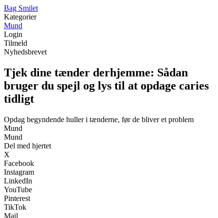
B
ag
S
milet
Kategorier
Mund
Login
Tilmeld
Nyhedsbrevet
Tjek dine tænder derhjemme: Sådan
bruger du spejl og lys til at opdage caries
tidligt
Opdag begyndende huller i tænderne, før de bliver et problem
Mund
Mund
Del med hjertet
X
Facebook
Instagram
LinkedIn
YouTube
Pinterest
TikTok
Mail