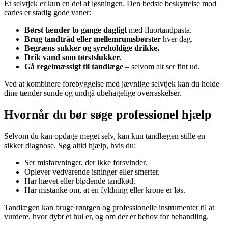
Et selvtjek er kun en del af løsningen. Den bedste beskyttelse mod
caries er stadig gode vaner:
Børst tænder to gange dagligt
med fluortandpasta.
Brug tandtråd eller mellemrumsbørster
hver dag.
Begræns sukker og syreholdige drikke.
Drik vand som tørstslukker.
Gå regelmæssigt til tandlæge
– selvom alt ser fint ud.
Ved at kombinere forebyggelse med jævnlige selvtjek kan du holde
dine tænder sunde og undgå ubehagelige overraskelser.
Hvornår du bør søge professionel hjælp
Selvom du kan opdage meget selv, kan kun tandlægen stille en
sikker diagnose. Søg altid hjælp, hvis du:
Ser misfarvninger, der ikke forsvinder.
Oplever vedvarende isninger eller smerter.
Har hævet eller blødende tandkød.
Har mistanke om, at en fyldning eller krone er løs.
Tandlægen kan bruge røntgen og professionelle instrumenter til at
vurdere, hvor dybt et hul er, og om der er behov for behandling.