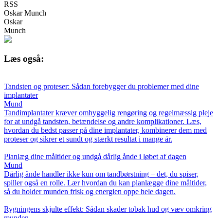
RSS
Oskar Munch
Oskar
Munch
Læs også:
Tandsten og proteser: Sådan forebygger du problemer med dine
implantater
Mund
Tandimplantater kræver omhyggelig rengøring og regelmæssig pleje
for at undgå tandsten, betændelse og andre komplikationer. Læs,
hvordan du bedst passer på dine implantater, kombinerer dem med
proteser og sikrer et sundt og stærkt resultat i mange år.
Planlæg dine måltider og undgå dårlig ånde i løbet af dagen
Mund
Dårlig ånde handler ikke kun om tandbørstning – det, du spiser,
spiller også en rolle. Lær hvordan du kan planlægge dine måltider,
så du holder munden frisk og energien oppe hele dagen.
Rygningens skjulte effekt: Sådan skader tobak hud og væv omkring
munden