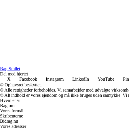
B
ag
S
milet
Del med hjertet
X
Facebook
Instagram
LinkedIn
YouTube
Pin
© Ophavsret beskyttet.
© Alle rettigheder forbeholdes. Vi samarbejder med udvalgte virksomhed
© Alt indhold er vores ejendom og må ikke bruges uden samtykke. Vi mod
Hvem er vi
Bag om
Vores formål
Skribenterne
Bidrag nu
Vores adresser