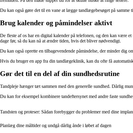
fremtiden. På den måde slipper du for at skulle huske at ringe senere.
Du kan også gøre det til en vane at lægge tandlægebesøget på samme tid
Brug kalender og påmindelser aktivt
De fleste af os har en digital kalender på telefonen, og den kan være et
dage før, så du kan nå at ændre tiden, hvis det bliver nødvendigt.
Du kan også oprette en tilbagevendende påmindelse, der minder dig om at
Hvis du bruger en app fra din tandlægeklinik, kan du ofte få automatisk
Gør det til en del af din sundhedsrutine
Tandpleje hænger tæt sammen med den generelle sundhed. Dårlig mundhy
Du kan for eksempel kombinere tandeftersynet med andre faste sundhedstje
Tandsten og proteser: Sådan forebygger du problemer med dine implan
Planlæg dine måltider og undgå dårlig ånde i løbet af dagen