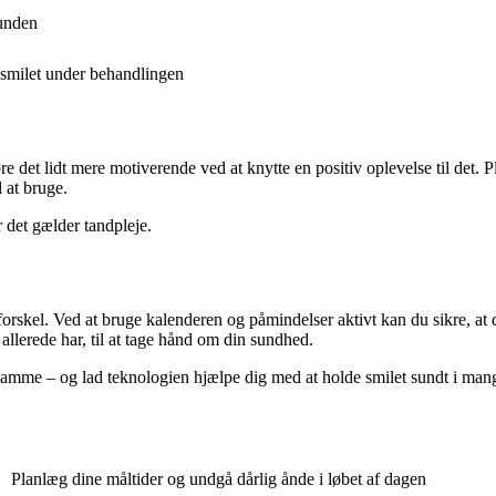
munden
 smilet under behandlingen
e det lidt mere motiverende ved at knytte en positiv oplevelse til det.
l at bruge.
 det gælder tandpleje.
forskel. Ved at bruge kalenderen og påmindelser aktivt kan du sikre, a
llerede har, til at tage hånd om din sundhed.
samme – og lad teknologien hjælpe dig med at holde smilet sundt i mang
Planlæg dine måltider og undgå dårlig ånde i løbet af dagen