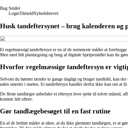
B
ag
S
milet
Login
Tilmeld
Nyhedsbrevet
Husk tandeftersynet – brug kalenderen og p
Et regelmæssigt tandeftersyn er en af de nemmeste måder at forebygge p
Men med lidt planlægning og brug af digitale hjælpemidler kan du gøre d
Hvorfor regelmæssige tandeftersyn er vigti
Selvom du børster tænder to gange dagligt og bruger tandtråd, kan der 
uden smerter i starten. Et tandeftersyn handler derfor ikke kun om at f
De fleste tandlæger anbefaler et eftersyn hver sjette til tolvte måned, a
komme lidt oftere.
Gør tandlægebesøget til en fast rutine
En af de bedste måder at sikre, at du ikke glemmer tandlægen, er at gøre