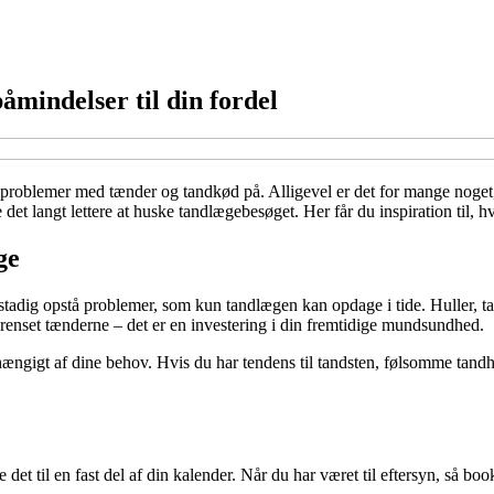
åmindelser til din fordel
roblemer med tænder og tandkød på. Alligevel er det for mange noget, de
et langt lettere at huske tandlægebesøget. Her får du inspiration til, 
ge
stadig opstå problemer, som kun tandlægen kan opdage i tide. Huller, t
å renset tænderne – det er en investering i din fremtidige mundsundhed.
fhængigt af dine behov. Hvis du har tendens til tandsten, følsomme tandha
 det til en fast del af din kalender. Når du har været til eftersyn, så b