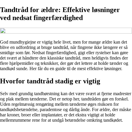
Tandtråd for ældre: Effektive løsninger
ved nedsat fingerfærdighed
God mundhygiejne er vigtig hele livet, men for mange ældre kan det
blive en udfordring at bruge tandtråd, når fingrene ikke længere er så
smidige som før. Nedsat fingerfærdighed, gigt eller rystelser kan gøre
det svært at håndtere den klassiske tandtråd, men heldigvis findes der
flere hjælpemidler og teknikker, der gør det lettere at holde tænder og
tandkød sunde. Her får du en guide til de mest effektive løsninger.
Hvorfor tandtråd stadig er vigtig
Selv med grundig tandbørstning kan det være svært at fjerne madrester
og plak mellem tænderne. Det er netop her, tandtråden gør en forskel.
Uden regelmæssig rengøring mellem tænderne øges risikoen for
tandkødsbetændelse, paradentose og dårlig ånde. For ældre, der måske
har kroner, broer eller implantater, er det ekstra vigtigt at holde
mellemrummene rene for at undgå betændelse omkring tandkødet.