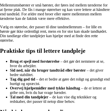
Mellemrumsbørster er små børster, der føres ind mellem tænderne for
at fjerne plak. De fås i mange størrelser og kan være lettere at håndtere
end tandtråd. For ældre med broer eller større mellemrum mellem
tænderne kan de faktisk være mere effektive.
Vælg en størrelse, der passer til dine tandmellemrum – for lille en
børste gør ikke ordentligt rent, mens en for stor kan skade tandkødet.
Din tandlæge eller tandplejer kan hjælpe med at finde den rette
størrelse.
Praktiske tips til lettere tandpleje
Brug et spejl med forstørrelse
– det gør det nemmere at se,
hvor du arbejder.
Sid ned, når du bruger tandtråd eller børster
– det giver
bedre stabilitet.
Tag dig god tid
– det er bedre at gøre det roligt og grundigt end
hurtigt og upræcist.
Overvej hjælpemidler med tykke håndtag
– de er lettere at
gribe om, hvis du har svage hænder.
Tal med din tandplejer
– de kan vise dig teknikker og
redskaber, der passer til netop dine behov.