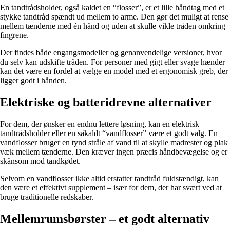
En tandtrådsholder, også kaldet en “flosser”, er et lille håndtag med et
stykke tandtråd spændt ud mellem to arme. Den gør det muligt at rense
mellem tænderne med én hånd og uden at skulle vikle tråden omkring
fingrene.
Der findes både engangsmodeller og genanvendelige versioner, hvor
du selv kan udskifte tråden. For personer med gigt eller svage hænder
kan det være en fordel at vælge en model med et ergonomisk greb, der
ligger godt i hånden.
Elektriske og batteridrevne alternativer
For dem, der ønsker en endnu lettere løsning, kan en elektrisk
tandtrådsholder eller en såkaldt “vandflosser” være et godt valg. En
vandflosser bruger en tynd stråle af vand til at skylle madrester og plak
væk mellem tænderne. Den kræver ingen præcis håndbevægelse og er
skånsom mod tandkødet.
Selvom en vandflosser ikke altid erstatter tandtråd fuldstændigt, kan
den være et effektivt supplement – især for dem, der har svært ved at
bruge traditionelle redskaber.
Mellemrumsbørster – et godt alternativ