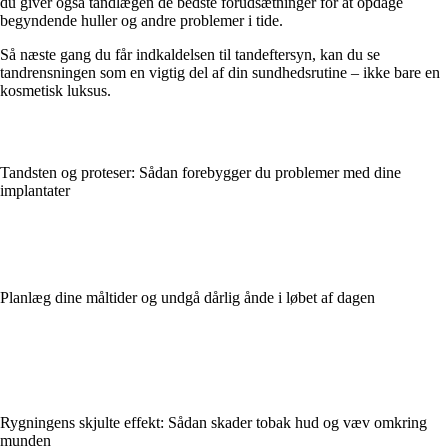
du giver også tandlægen de bedste forudsætninger for at opdage
begyndende huller og andre problemer i tide.
Så næste gang du får indkaldelsen til tandeftersyn, kan du se
tandrensningen som en vigtig del af din sundhedsrutine – ikke bare en
kosmetisk luksus.
Tandsten og proteser: Sådan forebygger du problemer med dine
implantater
Planlæg dine måltider og undgå dårlig ånde i løbet af dagen
Rygningens skjulte effekt: Sådan skader tobak hud og væv omkring
munden