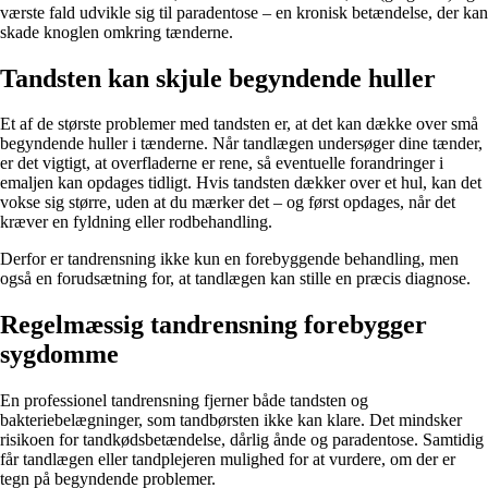
værste fald udvikle sig til paradentose – en kronisk betændelse, der kan
skade knoglen omkring tænderne.
Tandsten kan skjule begyndende huller
Et af de største problemer med tandsten er, at det kan dække over små
begyndende huller i tænderne. Når tandlægen undersøger dine tænder,
er det vigtigt, at overfladerne er rene, så eventuelle forandringer i
emaljen kan opdages tidligt. Hvis tandsten dækker over et hul, kan det
vokse sig større, uden at du mærker det – og først opdages, når det
kræver en fyldning eller rodbehandling.
Derfor er tandrensning ikke kun en forebyggende behandling, men
også en forudsætning for, at tandlægen kan stille en præcis diagnose.
Regelmæssig tandrensning forebygger
sygdomme
En professionel tandrensning fjerner både tandsten og
bakteriebelægninger, som tandbørsten ikke kan klare. Det mindsker
risikoen for tandkødsbetændelse, dårlig ånde og paradentose. Samtidig
får tandlægen eller tandplejeren mulighed for at vurdere, om der er
tegn på begyndende problemer.