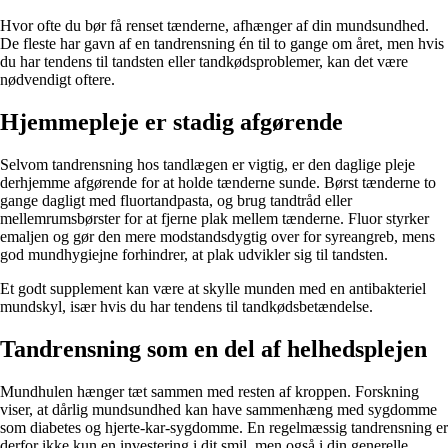
Hvor ofte du bør få renset tænderne, afhænger af din mundsundhed.
De fleste har gavn af en tandrensning én til to gange om året, men hvis
du har tendens til tandsten eller tandkødsproblemer, kan det være
nødvendigt oftere.
Hjemmepleje er stadig afgørende
Selvom tandrensning hos tandlægen er vigtig, er den daglige pleje
derhjemme afgørende for at holde tænderne sunde. Børst tænderne to
gange dagligt med fluortandpasta, og brug tandtråd eller
mellemrumsbørster for at fjerne plak mellem tænderne. Fluor styrker
emaljen og gør den mere modstandsdygtig over for syreangreb, mens
god mundhygiejne forhindrer, at plak udvikler sig til tandsten.
Et godt supplement kan være at skylle munden med en antibakteriel
mundskyl, især hvis du har tendens til tandkødsbetændelse.
Tandrensning som en del af helhedsplejen
Mundhulen hænger tæt sammen med resten af kroppen. Forskning
viser, at dårlig mundsundhed kan have sammenhæng med sygdomme
som diabetes og hjerte-kar-sygdomme. En regelmæssig tandrensning er
derfor ikke kun en investering i dit smil, men også i din generelle