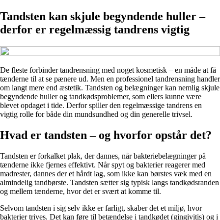
Tandsten kan skjule begyndende huller –
derfor er regelmæssig tandrens vigtig
De fleste forbinder tandrensning med noget kosmetisk – en måde at få
tænderne til at se pænere ud. Men en professionel tandrensning handler
om langt mere end æstetik. Tandsten og belægninger kan nemlig skjule
begyndende huller og tandkødsproblemer, som ellers kunne være
blevet opdaget i tide. Derfor spiller den regelmæssige tandrens en
vigtig rolle for både din mundsundhed og din generelle trivsel.
Hvad er tandsten – og hvorfor opstår det?
Tandsten er forkalket plak, der dannes, når bakteriebelægninger på
tænderne ikke fjernes effektivt. Når spyt og bakterier reagerer med
madrester, dannes der et hårdt lag, som ikke kan børstes væk med en
almindelig tandbørste. Tandsten sætter sig typisk langs tandkødsranden
og mellem tænderne, hvor det er svært at komme til.
Selvom tandsten i sig selv ikke er farligt, skaber det et miljø, hvor
bakterier trives. Det kan føre til betændelse i tandkødet (gingivitis) og i