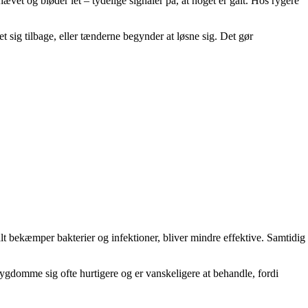
vet og bløder let – tydelige signaler på, at noget er galt. Hos rygere
sig tilbage, eller tænderne begynder at løsne sig. Det gør
 bekæmper bakterier og infektioner, bliver mindre effektive. Samtidig
domme sig ofte hurtigere og er vanskeligere at behandle, fordi