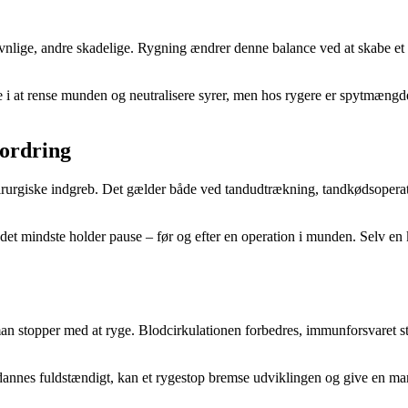
lige, andre skadelige. Rygning ændrer denne balance ved at skabe et mil
 i at rense munden og neutralisere syrer, men hos rygere er spytmængden 
fordring
kirurgiske indgreb. Det gælder både ved tandudtrækning, tandkødsoperat
 det mindste holder pause – før og efter en operation i munden. Selv e
an stopper med at ryge. Blodcirkulationen forbedres, immunforsvaret sty
dannes fuldstændigt, kan et rygestop bremse udviklingen og give en m