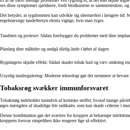
Et af de mere snedige problemer ved rygning er, at det kan skjule tegne
ses disse symptomer sjældnere, fordi blodkarrene er sammentrukne, og
Det betyder, at sygdommen kan udvikle sig ubemærket i længere tid. Man
regelmæssige tandeftersyn ekstra vigtige, hvis man ryger.
Tandsten og proteser: Sådan forebygger du problemer med dine implan
Planlæg dine måltider og undgå dårlig ånde i løbet af dagen
Rygningens skjulte effekt: Sådan skader tobak hud og væv omkring 
Usynlig tandregulering: Moderne teknologi gør det nemmere at bevare
Tobaksrøg svækker immunforsvaret
Tobaksrøg indeholder tusindvis af kemiske stoffer, hvoraf mange påvir
øges mængden af skadelige frie radikaler, som kan skade cellerne i mu
Denne kombination gør det sværere for kroppen at bekæmpe infektioner
kroppens forsvar simpelthen ikke reagerer lige så effektivt.