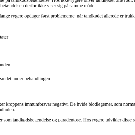
ne på tandkødsbetændelse. Hos ikke-rygere bliver tandkødet ofte rødt, hæ
 betændelsen derfor ikke viser sig på samme måde.
ge rygere opdager først problemerne, når tandkødet allerede er trukket 
tater
munden
 smilet under behandlingen
ker kroppens immunforsvar negativt. De hvide blodlegemer, som normalt
ndhulen.
 som tandkødsbetændelse og paradentose. Hos rygere udvikler disse syg