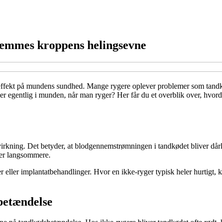
hæmmes kroppens helingsevne
 effekt på mundens sundhed. Mange rygere oplever problemer som tandk
r egentlig i munden, når man ryger? Her får du et overblik over, hvord
rkning. Det betyder, at blodgennemstrømningen i tandkødet bliver dårlig
ler langsommere.
 eller implantatbehandlinger. Hvor en ikke-ryger typisk heler hurtigt, k
betændelse