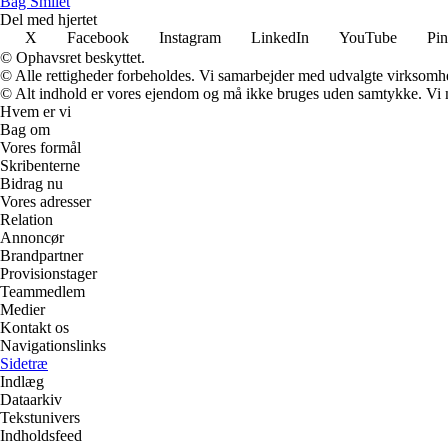
B
ag
S
milet
Del med hjertet
X
Facebook
Instagram
LinkedIn
YouTube
Pin
© Ophavsret beskyttet.
© Alle rettigheder forbeholdes. Vi samarbejder med udvalgte virksomhed
© Alt indhold er vores ejendom og må ikke bruges uden samtykke. Vi mod
Hvem er vi
Bag om
Vores formål
Skribenterne
Bidrag nu
Vores adresser
Relation
Annoncør
Brandpartner
Provisionstager
Teammedlem
Medier
Kontakt os
Navigationslinks
Sidetræ
Indlæg
Dataarkiv
Tekstunivers
Indholdsfeed