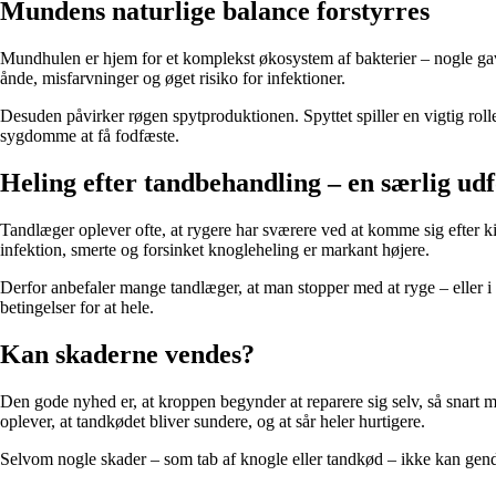
Mundens naturlige balance forstyrres
Mundhulen er hjem for et komplekst økosystem af bakterier – nogle gavn
ånde, misfarvninger og øget risiko for infektioner.
Desuden påvirker røgen spytproduktionen. Spyttet spiller en vigtig rolle
sygdomme at få fodfæste.
Heling efter tandbehandling – en særlig ud
Tandlæger oplever ofte, at rygere har sværere ved at komme sig efter 
infektion, smerte og forsinket knogleheling er markant højere.
Derfor anbefaler mange tandlæger, at man stopper med at ryge – eller i
betingelser for at hele.
Kan skaderne vendes?
Den gode nyhed er, at kroppen begynder at reparere sig selv, så snart m
oplever, at tandkødet bliver sundere, og at sår heler hurtigere.
Selvom nogle skader – som tab af knogle eller tandkød – ikke kan gen