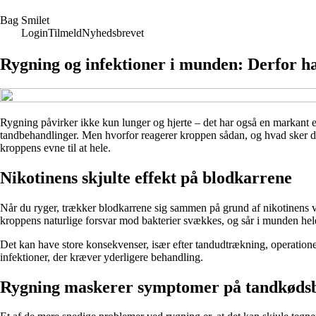
B
ag
S
milet
Login
Tilmeld
Nyhedsbrevet
Rygning og infektioner i munden: Derfor 
Rygning påvirker ikke kun lunger og hjerte – det har også en markant
tandbehandlinger. Men hvorfor reagerer kroppen sådan, og hvad sker de
kroppens evne til at hele.
Nikotinens skjulte effekt på blodkarrene
Når du ryger, trækker blodkarrene sig sammen på grund af nikotinens vi
kroppens naturlige forsvar mod bakterier svækkes, og sår i munden he
Det kan have store konsekvenser, især efter tandudtrækning, operationer
infektioner, der kræver yderligere behandling.
Rygning maskerer symptomer på tandkøds