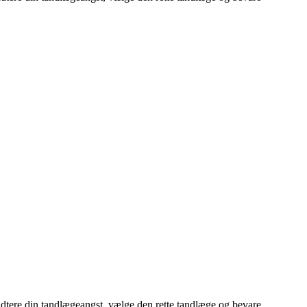
ndtere din tandlægeangst, vælge den rette tandlæge og bevare