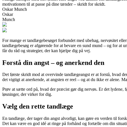
motivationen til at passe på dine tænder – skridt for skridt.
Oskar Munch
Oskar
Munch
For mange er tandlægebesøget forbundet med ubehag, nervøsitet eller di
tandlægebesøg er afgørende for at bevare en sund mund – og for at u
får du råd og strategier, der kan hjælpe dig på vej.
Forstå din angst – og anerkend den
Det første skridt mod at overvinde tandlægeangst er at forstå, hvad de
det vigtigt at anerkende, at angsten er reel – og at du ikke er alen
Prøv at sætte ord på, hvad der præcist gør dig nervøs. Er det lydene, føl
løsninger, der virker for dig.
Vælg den rette tandlæge
En tandlæge, der tager din angst alvorligt, kan gøre en verden til fors
Det kan være en god idé at ringe på forhånd og fortælle om din situat