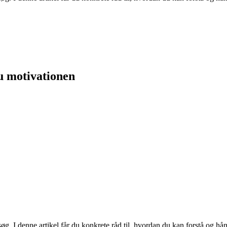
u motivationen
 I denne artikel får du konkrete råd til, hvordan du kan forstå og hå