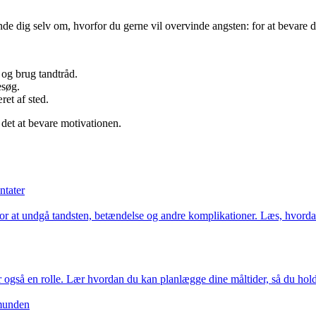
e dig selv om, hvorfor du gerne vil overvinde angsten: for at bevare di
 og brug tandtråd.
esøg.
ret af sted.
r det at bevare motivationen.
ntater
r at undgå tandsten, betændelse og andre komplikationer. Læs, hvorda
er også en rolle. Lær hvordan du kan planlægge dine måltider, så du ho
 munden