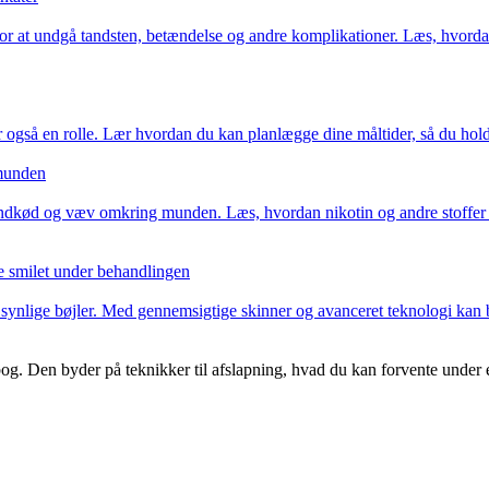
r at undgå tandsten, betændelse og andre komplikationer. Læs, hvorda
er også en rolle. Lær hvordan du kan planlægge dine måltider, så du ho
 munden
andkød og væv omkring munden. Læs, hvordan nikotin og andre stoffer 
e smilet under behandlingen
en synlige bøjler. Med gennemsigtige skinner og avanceret teknologi kan
bog. Den byder på teknikker til afslapning, hvad du kan forvente under