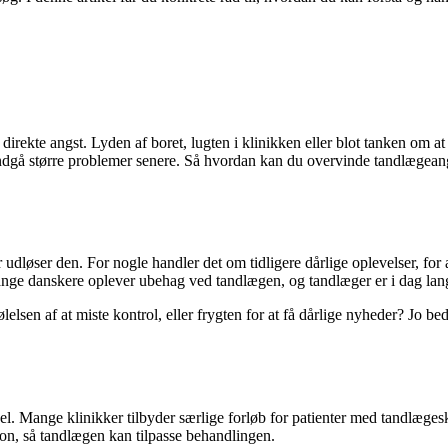
rekte angst. Lyden af boret, lugten i klinikken eller blot tanken om at 
ndgå større problemer senere. Så hvordan kan du overvinde tandlægeangs
r udløser den. For nogle handler det om tidligere dårlige oplevelser, fo
e. Mange danskere oplever ubehag ved tandlægen, og tandlæger er i dag
elsen af at miste kontrol, eller frygten for at få dårlige nyheder? Jo bedr
kel. Mange klinikker tilbyder særlige forløb for patienter med tandlægesk
ion, så tandlægen kan tilpasse behandlingen.