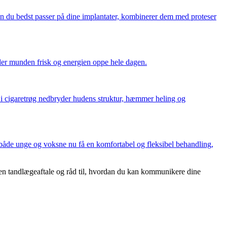
n du bedst passer på dine implantater, kombinerer dem med proteser
lder munden frisk og energien oppe hele dagen.
i cigaretrøg nedbryder hudens struktur, hæmmer heling og
 både unge og voksne nu få en komfortabel og fleksibel behandling,
 en tandlægeaftale og råd til, hvordan du kan kommunikere dine