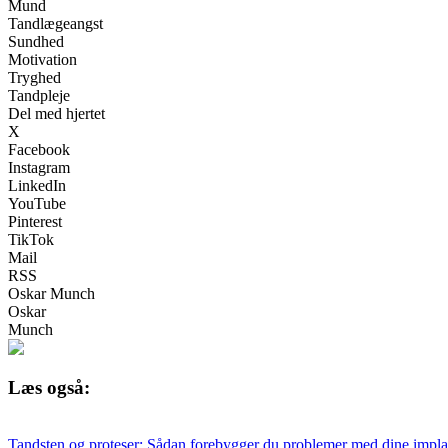
Mund
Tandlægeangst
Sundhed
Motivation
Tryghed
Tandpleje
Del med hjertet
X
Facebook
Instagram
LinkedIn
YouTube
Pinterest
TikTok
Mail
RSS
Oskar Munch
Oskar
Munch
Læs også:
Tandsten og proteser: Sådan forebygger du problemer med dine impla