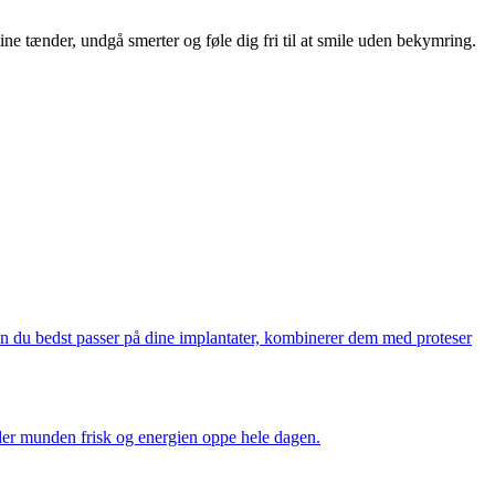
ne tænder, undgå smerter og føle dig fri til at smile uden bekymring.
n du bedst passer på dine implantater, kombinerer dem med proteser
lder munden frisk og energien oppe hele dagen.