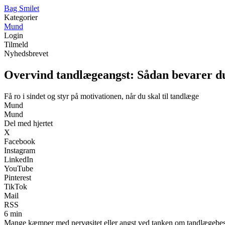
B
ag
S
milet
Kategorier
Mund
Login
Tilmeld
Nyhedsbrevet
Overvind tandlægeangst: Sådan bevarer d
Få ro i sindet og styr på motivationen, når du skal til tandlæge
Mund
Mund
Del med hjertet
X
Facebook
Instagram
LinkedIn
YouTube
Pinterest
TikTok
Mail
RSS
6 min
Mange kæmper med nervøsitet eller angst ved tanken om tandlægebesøg.