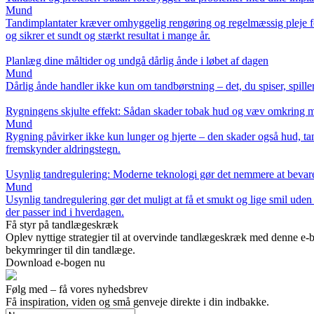
Mund
Tandimplantater kræver omhyggelig rengøring og regelmæssig pleje fo
og sikrer et sundt og stærkt resultat i mange år.
Planlæg dine måltider og undgå dårlig ånde i løbet af dagen
Mund
Dårlig ånde handler ikke kun om tandbørstning – det, du spiser, spill
Rygningens skjulte effekt: Sådan skader tobak hud og væv omkring
Mund
Rygning påvirker ikke kun lunger og hjerte – den skader også hud, t
fremskynder aldringstegn.
Usynlig tandregulering: Moderne teknologi gør det nemmere at bevar
Mund
Usynlig tandregulering gør det muligt at få et smukt og lige smil ud
der passer ind i hverdagen.
Få styr på tandlægeskræk
Oplev nyttige strategier til at overvinde tandlægeskræk med denne e-
bekymringer til din tandlæge.
Download e-bogen nu
Følg med – få vores nyhedsbrev
Få inspiration, viden og små genveje direkte i din indbakke.