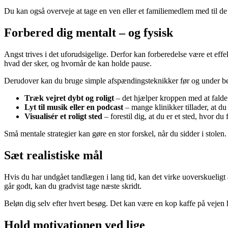
Du kan også overveje at tage en ven eller et familiemedlem med til de
Forbered dig mentalt – og fysisk
Angst trives i det uforudsigelige. Derfor kan forberedelse være et effe
hvad der sker, og hvornår de kan holde pause.
Derudover kan du bruge simple afspændingsteknikker før og under be
Træk vejret dybt og roligt
– det hjælper kroppen med at falde t
Lyt til musik eller en podcast
– mange klinikker tillader, at du
Visualisér et roligt sted
– forestil dig, at du er et sted, hvor du 
Små mentale strategier kan gøre en stor forskel, når du sidder i stolen.
Sæt realistiske mål
Hvis du har undgået tandlægen i lang tid, kan det virke uoverskueligt 
går godt, kan du gradvist tage næste skridt.
Beløn dig selv efter hvert besøg. Det kan være en kop kaffe på vejen h
Hold motivationen ved lige