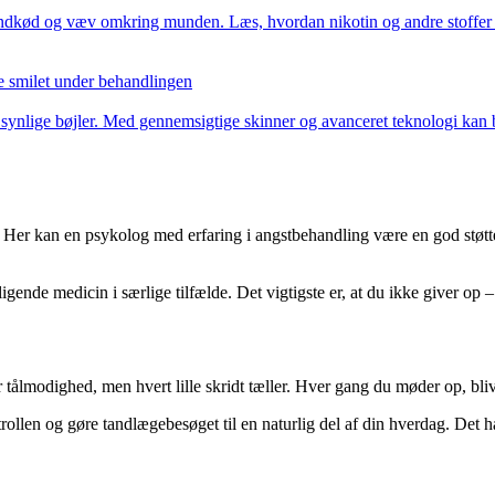
andkød og væv omkring munden. Læs, hvordan nikotin og andre stoffer 
e smilet under behandlingen
en synlige bøjler. Med gennemsigtige skinner og avanceret teknologi kan
. Her kan en psykolog med erfaring i angstbehandling være en god støtte
gende medicin i særlige tilfælde. Det vigtigste er, at du ikke giver op
tålmodighed, men hvert lille skridt tæller. Hver gang du møder op, blive
ollen og gøre tandlægebesøget til en naturlig del af din hverdag. Det h