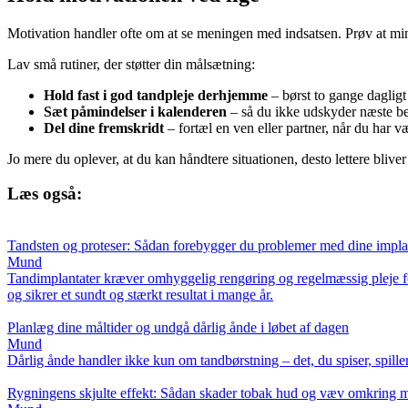
Motivation handler ofte om at se meningen med indsatsen. Prøv at mind
Lav små rutiner, der støtter din målsætning:
Hold fast i god tandpleje derhjemme
– børst to gange dagligt
Sæt påmindelser i kalenderen
– så du ikke udskyder næste b
Del dine fremskridt
– fortæl en ven eller partner, når du har væ
Jo mere du oplever, at du kan håndtere situationen, desto lettere blive
Læs også:
Tandsten og proteser: Sådan forebygger du problemer med dine impla
Mund
Tandimplantater kræver omhyggelig rengøring og regelmæssig pleje fo
og sikrer et sundt og stærkt resultat i mange år.
Planlæg dine måltider og undgå dårlig ånde i løbet af dagen
Mund
Dårlig ånde handler ikke kun om tandbørstning – det, du spiser, spill
Rygningens skjulte effekt: Sådan skader tobak hud og væv omkring