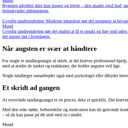
Mund
Rygning påvirker ikke kun lunger og hjerte – den skader også hud, t
fremskynder aldringstegn.
Usynlig tandregulering: Moderne teknologi gør det nemmere at bevar
Mund
Usynlig tandregulering gør det muligt at få et smukt og lige smil ud
der passer ind i hverdagen.
Når angsten er svær at håndtere
For nogle er tandlægeangst så stærk, at det kræver professionel hjælp
med at ændre de tanker og reaktioner, der holder angsten ved lige.
Nogle tandlæger samarbejder også med psykologer eller tilbyder beroli
Et skridt ad gangen
At overvinde tandlægeangst er en proces, ikke et quickfix. Det kræver 
Med den rette støtte, forberedelse og motivation kan du genvinde kontr
– så du kan passe på dit smil med ro i sindet.
Mund