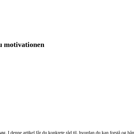
u motivationen
 I denne artikel får du konkrete råd til, hvordan du kan forstå og hå