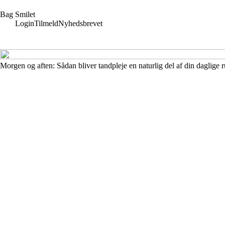
B
ag
S
milet
Login
Tilmeld
Nyhedsbrevet
Morgen og aften: Sådan bliver tandpleje en naturlig del af din daglige r