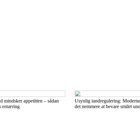
d mindsker appetitten – sådan
Usynlig tandregulering: Moderne
ts ernæring
det nemmere at bevare smilet un